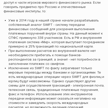
доступ к части игроков мирового финансового рынка. Если
говорить предметно про Россию и отечественные
финансовые институты, то:
Уже в 2014 году в нашей стране начали разрабатывать
собственный аналог SWIFT - систему передачи
финансовых сообщений для ускорения выполнения
платежных поручений внутри страны. На данный момент к
СПФС примкнуло 338 участников. Есть в РФ и внутренняя
платежная система «Мир», которая выступает посредником
примерно в 25% транзакций по национальной карте.
При выполнении расчетов во внутренней валюте нет
необходимости прибегать к помощи банков-
респондентов за границей, а значит - нет потребности в
заполнении платежек со свифтом.
Исключение из SWIFT по факту затрагивает только
мировые переводы между банками и организациями. Те
есть международные операции через SWIFT для физлиц и
юрлиц будут невозможны. Однако существуют другие
схемы для осуществления транзакций - электронная почта,
телексная связь, традиционные платежные поручения,
факс и телефон. Использование этих инструментов
передачи информации может сказаться негативно на
стоимости и замедлить скорость международных
расчетов, но возможность ведения операций