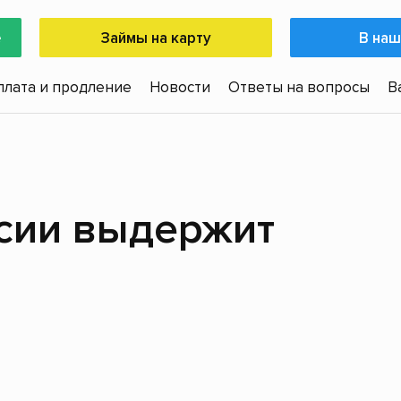
е
Займы на карту
В наш
плата и продление
Новости
Ответы на вопросы
В
ссии выдержит