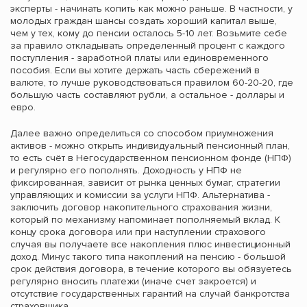
эксперты - начинать копить как можно раньше. В частности, у
молодых граждан шансы создать хороший капитал выше,
чем у тех, кому до пенсии осталось 5-10 лет. Возьмите себе
за правило откладывать определенный процент с каждого
поступления - заработной платы или единовременного
пособия. Если вы хотите держать часть сбережений в
валюте, то лучше руководствоваться правилом 60-20-20, где
большую часть составляют рубли, а остальное - доллары и
евро.
Далее важно определиться со способом приумножения
активов - можно открыть индивидуальный пенсионный план,
то есть счёт в Негосударственном пенсионном фонде (НПФ)
и регулярно его пополнять. Доходность у НПФ не
фиксированная, зависит от рынка ценных бумаг, стратегии
управляющих и комиссии за услуги НПФ. Альтернатива -
заключить договор накопительного страхования жизни,
который по механизму напоминает пополняемый вклад. К
концу срока договора или при наступлении страхового
случая вы получаете все накопления плюс инвестиционный
доход. Минус такого типа накоплений на пенсию - большой
срок действия договора, в течение которого вы обязуетесь
регулярно вносить платежи (иначе счет закроется) и
отсутствие государственных гарантий на случай банкротства
страховщика.