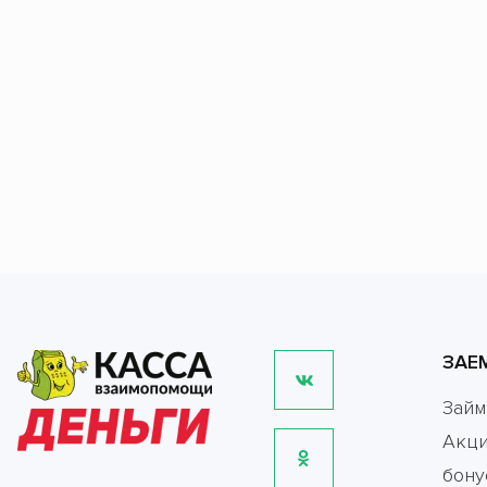
ЗАЕ
Зай
Акци
бону