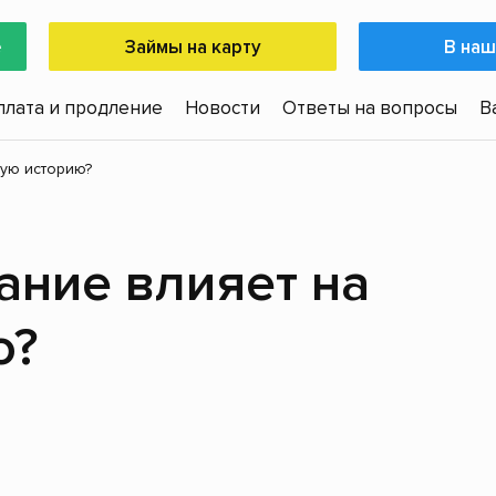
е
Займы на карту
В наш
плата и продление
Новости
Ответы на вопросы
В
ую историю?
ание влияет на
ю?