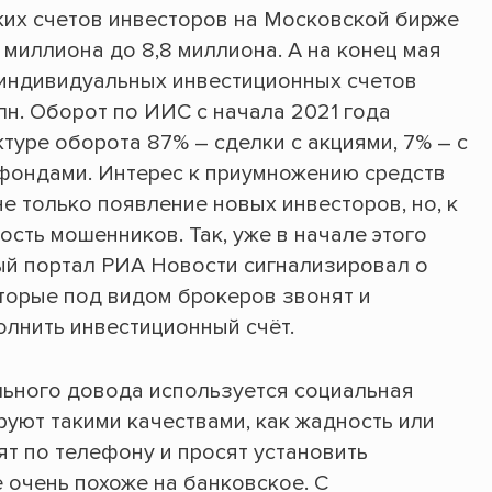
ких счетов инвесторов на Московской бирже
 миллиона до 8,8 миллиона. А на конец мая
 индивидуальных инвестиционных счетов
лн. Оборот по ИИС с начала 2021 года
ктуре оборота 87% – сделки с акциями, 7% – с
фондами. Интерес к приумножению средств
не только появление новых инвесторов, но, к
ость мошенников. Так, уже в начале этого
й портал РИА Новости сигнализировал о
торые под видом брокеров звонят и
олнить инвестиционный счёт.
ельного довода используется социальная
уют такими качествами, как жадность или
ят по телефону и просят установить
 очень похоже на банковское. С