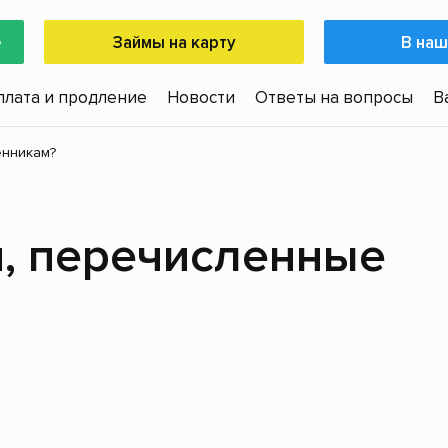
е
Займы на карту
В наш
плата и продление
Новости
Ответы на вопросы
В
енникам?
и, перечисленные