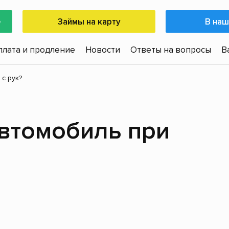
е
Займы на карту
В наш
плата и продление
Новости
Ответы на вопросы
В
с рук?
автомобиль при