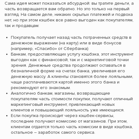
Сама идея может показаться абсурдной: вы тратите деньги, а
часть возвращается вам обратно. Но это только на первый
взгляд. На самом деле, никаких скрытых платежей и подвоха
нет, но при этом кэшбек все равно выгоден как покупателям,
так и продавцам:
Покупатель получает назад часть потраченных средств в
денежном выражении (на карту) или в виде бонусов
(например, «Спасибо» от Сбербанка)
Банкам, предоставляющих услугу кэшбэка, этот инструмент
выгоден как c финансовой, так и с маркетинговой точки
зрения. Денежные средства продолжают оставаться в
безналичной форме на счетах банка, увеличивая его
денежную массу. А клиенты становятся более лояльными,
чаще расплачиваются картой именно этого банка и
рекомендуют его знакомым.
Аналогично банкам, магазины, возвращающие
покупателям часть стоимости покупки, получают отличный
маркетинговый инструмент, привлекающий новых
клиентов и повышающий лояльность уже имеющихся.
Если покупка происходит через кэшбек-сервисы,
последние получают комиссию от магазинов. При этом,
клиентам отдается только часть комиссии в виде кэшбэка,
остальное – заработок самого сервиса.