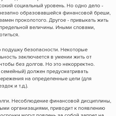
сокий социальный уровень. Но одно дело -
внезапно образовавшейся финансовой бреши,
взамен проколотого. Другое - привыкать жить
о предельной величины. Иными словами,
отиться.
ю подушку безопасности. Некоторые
ьность заключается в умении жить от
 чтобы без долгов. Но это некорректно.
и семейный) должен предусматривать
бережения на определенные цели (для
док и т.д.).
олги. Несоблюдение финансовой дисциплины,
ыми организациями, приводит к появлению
осрочки могут повлечь за собой запрет на