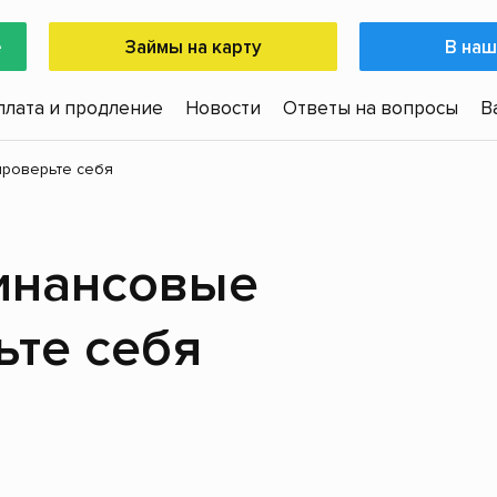
е
Займы на карту
В наш
плата и продление
Новости
Ответы на вопросы
В
проверьте себя
инансовые
ьте себя