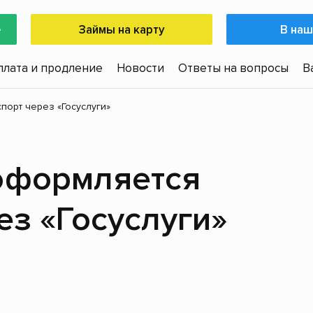
е
Займы на карту
В наш
плата и продление
Новости
Ответы на вопросы
В
орт через «Госуслуги»
оформляется
ез «Госуслуги»