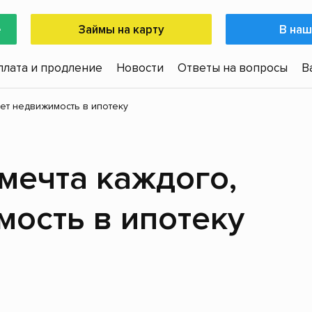
е
Займы на карту
В наш
плата и продление
Новости
Ответы на вопросы
В
рет недвижимость в ипотеку
 мечта каждого,
мость в ипотеку