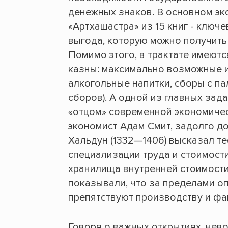
денежных знаков. В основном эк
«Артхашастра» из 15 книг - ключ
выгода, которую можно получить
Помимо этого, в трактате имеют
казны: максимально возможные и
алкогольные напитки, сборы с п
сборов). А одной из главных зад
«отцом» современной экономичес
экономист Адам Смит, задолго д
Хальдун (1332—1406) высказал т
специализации труда и стоимости
хранилища внутренней стоимости.
показывали, что за пределами о
препятствуют производству и фа
Говоря о важных открытиях, нев