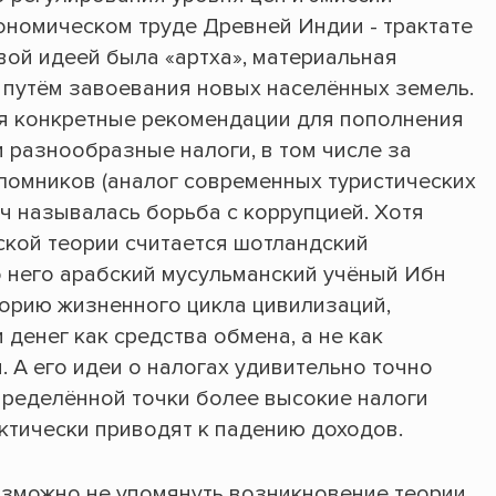
ономическом труде Древней Индии - трактате
евой идеей была «артха», материальная
 путём завоевания новых населённых земель.
ся конкретные рекомендации для пополнения
 разнообразные налоги, в том числе за
аломников (аналог современных туристических
ач называлась борьба с коррупцией. Хотя
кой теории считается шотландский
о него арабский мусульманский учёный Ибн
еорию жизненного цикла цивилизаций,
 денег как средства обмена, а не как
 А его идеи о налогах удивительно точно
пределённой точки более высокие налоги
ктически приводят к падению доходов.
озможно не упомянуть возникновение теории