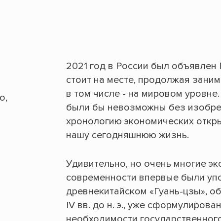
2021 год в России был объявлен 
стоит на месте, продолжая зани
в том числе - на мировом уровне
о,
были бы невозможны без изобре
хронологию экономических откры
нашу сегодняшнюю жизнь.
Удивительно, но очень многие э
современности впервые были упо
древнекитайском «Гуань-цзы», о
IV вв. до н. э., уже сформулиро
необходимости государственного