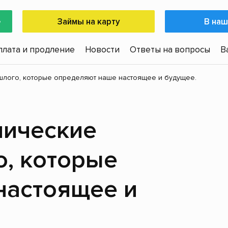
е
Займы на карту
В наш
плата и продление
Новости
Ответы на вопросы
В
лого, которые определяют наше настоящее и будущее.
мические
о, которые
настоящее и