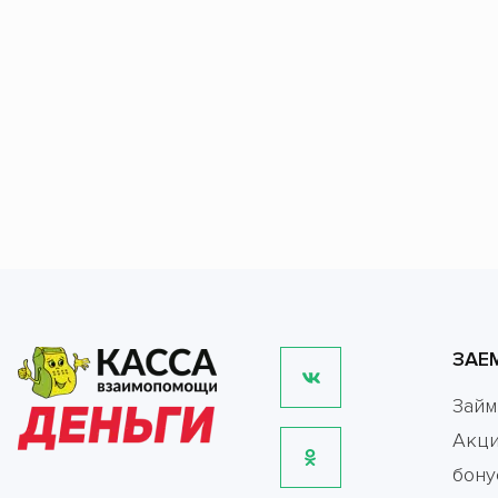
ЗАЕ
Зай
Акци
бону