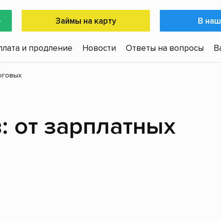
е
Займы на карту
В наш
плата и продление
Новости
Ответы на вопросы
В
оговых
 от зарплатных