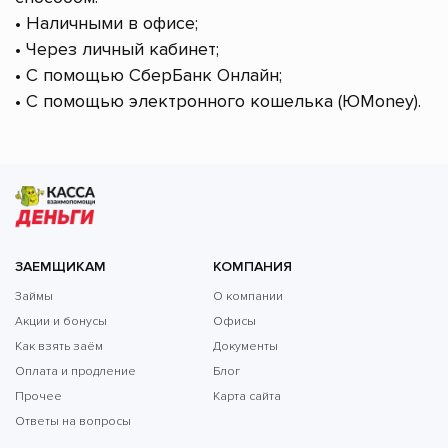
• Наличными в офисе;
• Через личный кабинет;
• С помощью СберБанк Онлайн;
• С помощью электронного кошелька (ЮMoney).
ЗАЕМЩИКАМ
КОМПАНИЯ
Займы
О компании
Акции и бонусы
Офисы
Как взять заём
Документы
Оплата и продление
Блог
Прочее
Карта сайта
Ответы на вопросы