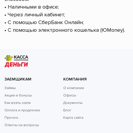
• Наличными в офисе;
• Через личный кабинет;
• С помощью СберБанк Онлайн;
• С помощью электронного кошелька (ЮMoney).
ЗАЕМЩИКАМ
КОМПАНИЯ
Займы
О компании
Акции и бонусы
Офисы
Как взять заём
Документы
Оплата и продление
Блог
Прочее
Карта сайта
Ответы на вопросы