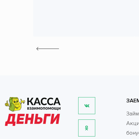
ЗАЕ
Зай
Акци
бону