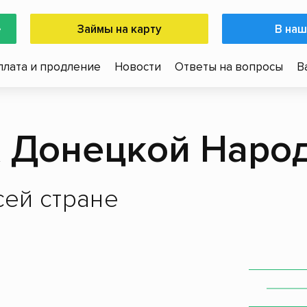
е
Займы на карту
В наш
плата и продление
Новости
Ответы на вопросы
В
 Донецкой Наро
ей стране