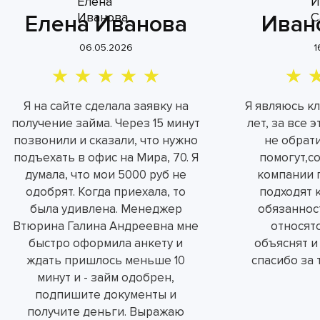
Елена Иванова
Иван
06.05.2026
1
Я на сайте сделала заявку на
Я являюсь к
получение займа. Через 15 минут
лет, за все 
позвонили и сказали, что нужно
не обрат
подъехать в офис на Мира, 70. Я
помогут,с
думала, что мои 5000 руб не
компании 
одобрят. Когда приехала, то
подходят 
была удивлена. Менеджер
обязаннос
Втюрина Галина Андреевна мне
относятс
быстро оформила анкету и
объяснят и
ждать пришлось меньше 10
спасибо за 
минут и - займ одобрен,
подпишите документы и
получите деньги. Выражаю