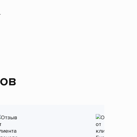
.
тов