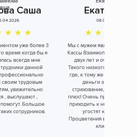
ова Саша
Екатерина
6.04.2026
08.04.2026
лиентом уже более 3
Мы с мужем являемся клие
это время когда бы я
Кассы Взаимопомощи уже б
илась всегда мне
двух лет и очень довольн
отрудники данной
Такого низкого процента н
профессионально
где, к тому же не берут ли
к своим трудовым
деньги за не нужное
тям, уважительно
страхование, а это огром
я , выслушают ,
плюс! Очень приятно и душ
 помогут. Большое
приходить к ним в офис, вс
таких сотрудников.
угостят конфетками.
Процветания вам и порядо
клиентов!