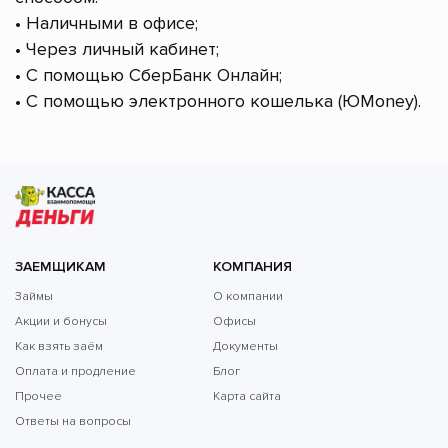
• Наличными в офисе;
• Через личный кабинет;
• С помощью СберБанк Онлайн;
• С помощью электронного кошелька (ЮMoney).
ЗАЕМЩИКАМ
КОМПАНИЯ
Займы
О компании
Акции и бонусы
Офисы
Как взять заём
Документы
Оплата и продление
Блог
Прочее
Карта сайта
Ответы на вопросы