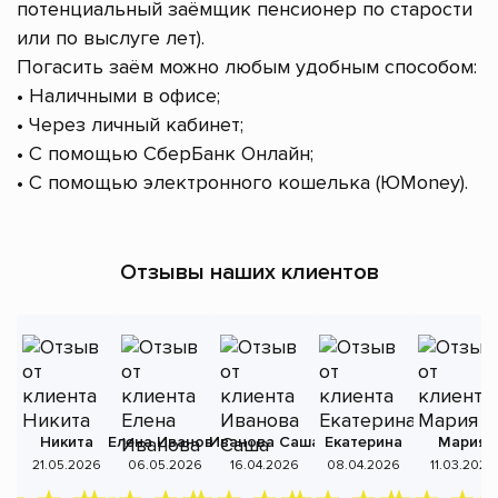
потенциальный заёмщик пенсионер по старости
или по выслуге лет).
Погасить заём можно любым удобным способом:
• Наличными в офисе;
• Через личный кабинет;
• С помощью СберБанк Онлайн;
• С помощью электронного кошелька (ЮMoney).
Отзывы наших клиентов
Никита
Елена Иванова
Иванова Саша
Екатерина
Мария
А
21.05.2026
06.05.2026
16.04.2026
08.04.2026
11.03.2026