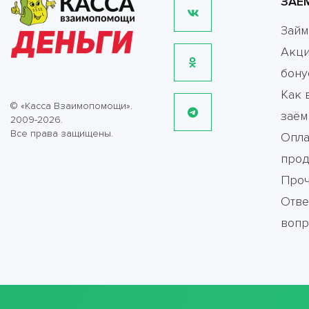
ЗАЕ
Зай
Акци
бону
Как 
© «Касса Взаимопомощи».
заём
2009-2026.
Все права защищены.
Опла
прод
Про
Отве
воп