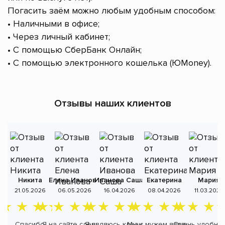
Погасить заём можно любым удобным способом:
• Наличными в офисе;
• Через личный кабинет;
• С помощью СберБанк Онлайн;
• С помощью электронного кошелька (ЮMoney).
Отзывы наших клиентов
Никита
Елена Иванова
Иванова Саша
Екатерина
Мария
А
21.05.2026
06.05.2026
16.04.2026
08.04.2026
11.03.2026
Спасибо
Я на сайте сделала
Я являюсь клиентом
Мы с мужем являемся
Очень удобно,