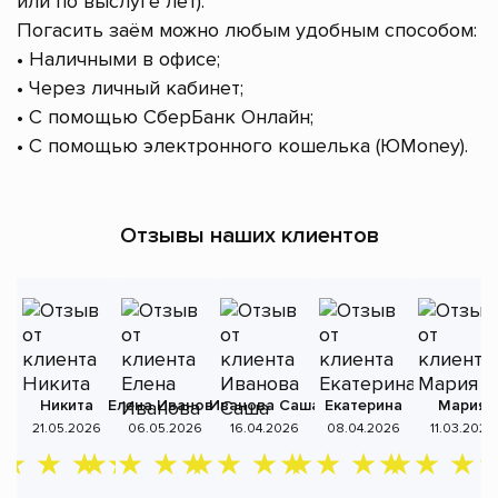
или по выслуге лет).
Погасить заём можно любым удобным способом:
• Наличными в офисе;
• Через личный кабинет;
• С помощью СберБанк Онлайн;
• С помощью электронного кошелька (ЮMoney).
Отзывы наших клиентов
Никита
Елена Иванова
Иванова Саша
Екатерина
Мария
А
21.05.2026
06.05.2026
16.04.2026
08.04.2026
11.03.2026