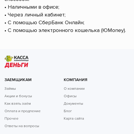
• Наличными в офисе;
• Через личный кабинет;
• С помощью СберБанк Онлайн;
• С помощью электронного кошелька (ЮMoney).
ЗАЕМЩИКАМ
КОМПАНИЯ
Займы
О компании
Акции и бонусы
Офисы
Как взять заём
Документы
Оплата и продление
Блог
Прочее
Карта сайта
Ответы на вопросы