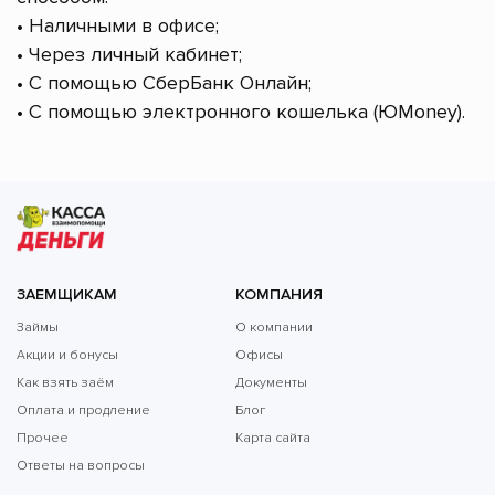
• Наличными в офисе;
• Через личный кабинет;
• С помощью СберБанк Онлайн;
• С помощью электронного кошелька (ЮMoney).
ЗАЕМЩИКАМ
КОМПАНИЯ
Займы
О компании
Акции и бонусы
Офисы
Как взять заём
Документы
Оплата и продление
Блог
Прочее
Карта сайта
Ответы на вопросы