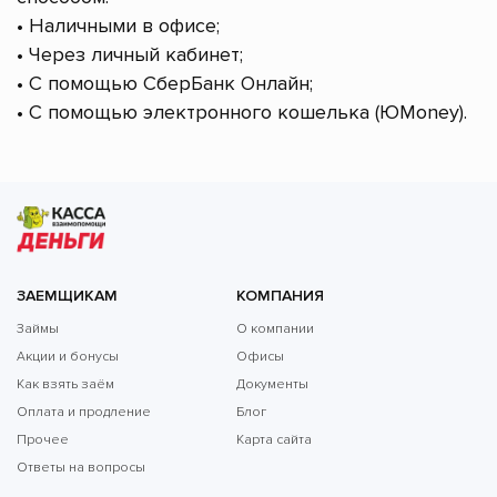
• Наличными в офисе;
• Через личный кабинет;
• С помощью СберБанк Онлайн;
• С помощью электронного кошелька (ЮMoney).
ЗАЕМЩИКАМ
КОМПАНИЯ
Займы
О компании
Акции и бонусы
Офисы
Как взять заём
Документы
Оплата и продление
Блог
Прочее
Карта сайта
Ответы на вопросы