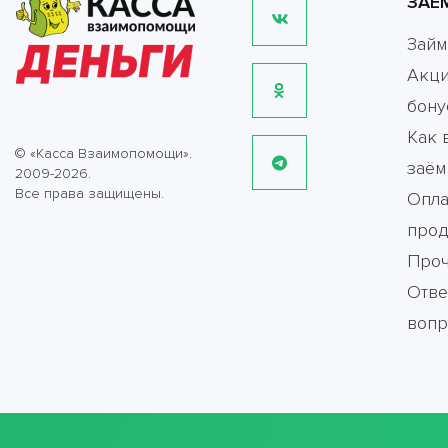
ЗАЕ
Зай
Акци
бону
Как 
© «Касса Взаимопомощи».
заём
2009-2026.
Все права защищены.
Опла
прод
Про
Отве
воп