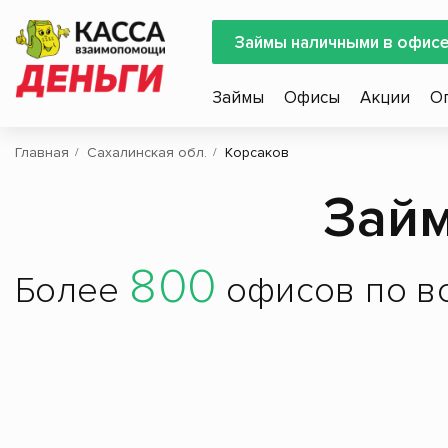
Займы наличными в офис
Займы
Офисы
Акции
О
Главная
Сахалинская обл.
Корсаков
Займ
800
Более
офисов по вс