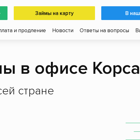
е
Займы на карту
В наш
плата и продление
Новости
Ответы на вопросы
В
ы в офисе Корс
ей стране