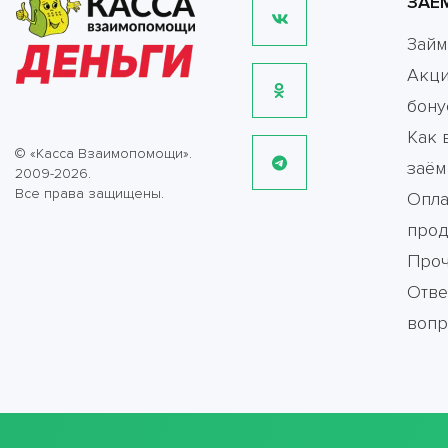
ЗАЕ
Зай
Акци
бону
Как 
© «Касса Взаимопомощи».
заём
2009-2026.
Все права защищены.
Опла
прод
Про
Отве
воп