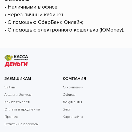
• Наличными в офисе;
• Через личный кабинет;
• С помощью СберБанк Онлайн;
• С помощью электронного кошелька (ЮMoney).
ЗАЕМЩИКАМ
КОМПАНИЯ
Займы
О компании
Акции и бонусы
Офисы
Как взять заём
Документы
Оплата и продление
Блог
Прочее
Карта сайта
Ответы на вопросы