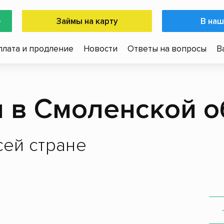
е
Займы на карту
В наш
плата и продление
Новости
Ответы на вопросы
В
 в Смоленской о
ей стране