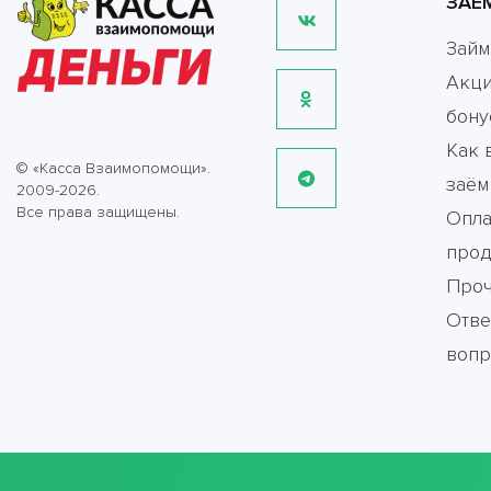
ЗАЕ
Зай
Акци
бону
Как 
© «Касса Взаимопомощи».
заём
2009-2026.
Все права защищены.
Опла
прод
Про
Отве
воп