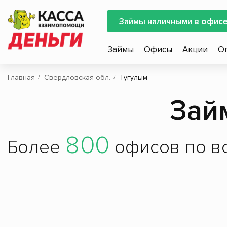
Займы наличными в офис
Займы
Офисы
Акции
О
Главная
Свердловская обл.
Тугулым
Зай
800
Более
офисов по вс