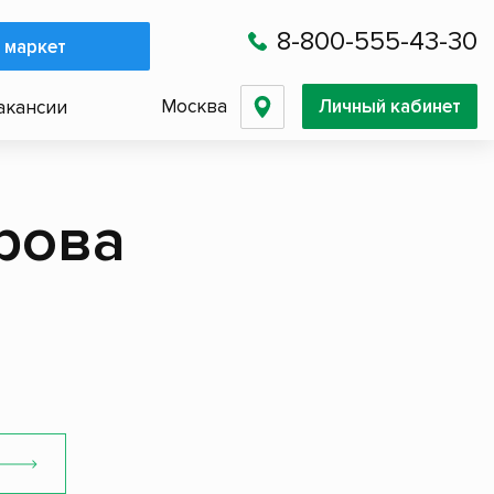
8-800-555-43-30
 маркет
Москва
Личный кабинет
акансии
рова