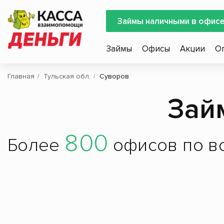
Займы наличными в офис
Займы
Офисы
Акции
О
Главная
Тульская обл.
Суворов
Зай
800
Более
офисов по вс