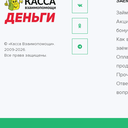
ЗАЕ
Зай
Акци
бону
Как 
© «Касса Взаимопомощи».
заём
2009-2026.
Все права защищены.
Опла
прод
Про
Отве
воп