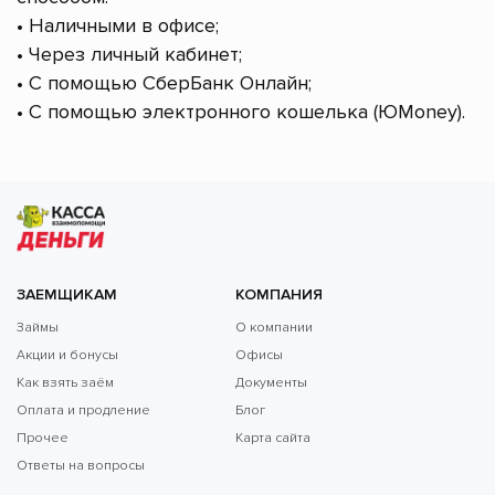
• Наличными в офисе;
• Через личный кабинет;
• С помощью СберБанк Онлайн;
• С помощью электронного кошелька (ЮMoney).
ЗАЕМЩИКАМ
КОМПАНИЯ
Займы
О компании
Акции и бонусы
Офисы
Как взять заём
Документы
Оплата и продление
Блог
Прочее
Карта сайта
Ответы на вопросы