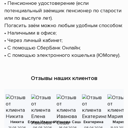
• Пенсионное удостоверение (если
потенциальный заёмщик пенсионер по старости
или по выслуге лет).
Погасить заём можно любым удобным способом:
• Наличными в офисе;
• Через личный кабинет;
• С помощью СберБанк Онлайн;
• С помощью электронного кошелька (ЮMoney).
Отзывы наших клиентов
Никита
Елена Иванова
Иванова Саша
Екатерина
Мария
А
21.05.2026
06.05.2026
16.04.2026
08.04.2026
11.03.2026