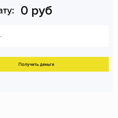
0 руб
ату:
-
Получить деньги