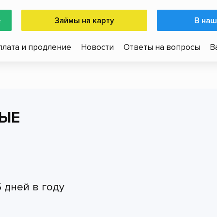
е
Займы на карту
В наш
плата и продление
Новости
Ответы на вопросы
В
ЫЕ
5 дней в году