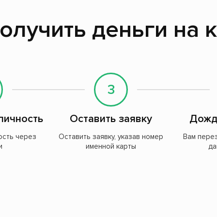
олучить деньги на 
3
личность
Оставить заявку
Дожд
ость через
Оставить заявку, указав номер
Вам пере
и
именной карты
да