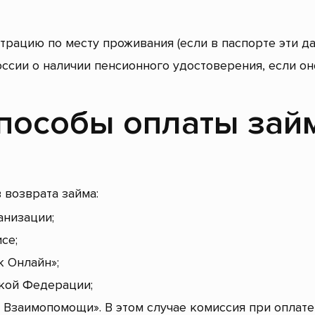
ацию по месту проживания (если в паспорте эти да
сии о наличии пенсионного удостоверения, если оно
пособы оплаты зай
 возврата займа:
анизации;
се;
 Онлайн»;
кой Федерации;
а Взаимопомощи». В этом случае комиссия при оплате 