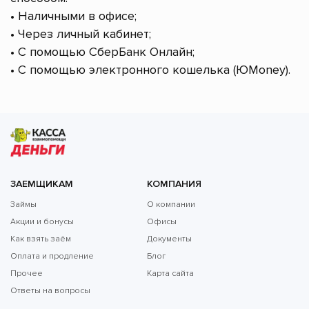
• Наличными в офисе;
• Через личный кабинет;
• С помощью СберБанк Онлайн;
• С помощью электронного кошелька (ЮMoney).
ЗАЕМЩИКАМ
КОМПАНИЯ
Займы
О компании
Акции и бонусы
Офисы
Как взять заём
Документы
Оплата и продление
Блог
Прочее
Карта сайта
Ответы на вопросы