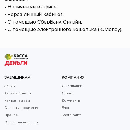
• Наличными в офисе;
• Через личный кабинет;
• С помощью СберБанк Онлайн;
• С помощью электронного кошелька (ЮMoney).
ЗАЕМЩИКАМ
КОМПАНИЯ
Займы
О компании
Акции и бонусы
Офисы
Как взять заём
Документы
Оплата и продление
Блог
Прочее
Карта сайта
Ответы на вопросы