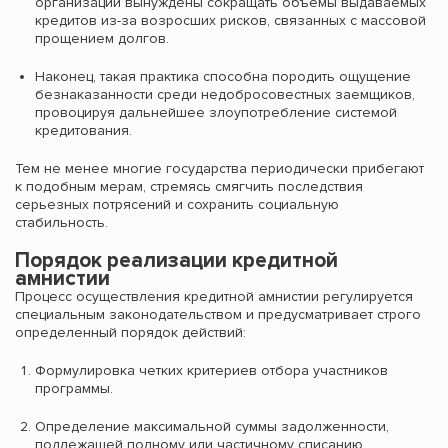
организации вынуждены сокращать объемы выдаваемых
кредитов из-за возросших рисков, связанных с массовой
прощением долгов.
Наконец, такая практика способна породить ощущение
безнаказанности среди недобросовестных заемщиков,
провоцируя дальнейшее злоупотребление системой
кредитования.
Тем не менее многие государства периодически прибегают
к подобным мерам, стремясь смягчить последствия
серьезных потрясений и сохранить социальную
стабильность.
Порядок реализации кредитной
амнистии
Процесс осуществления кредитной амнистии регулируется
специальным законодательством и предусматривает строго
определенный порядок действий:
Формулировка четких критериев отбора участников
программы.
Определение максимальной суммы задолженности,
подлежащей полному или частичному списанию.