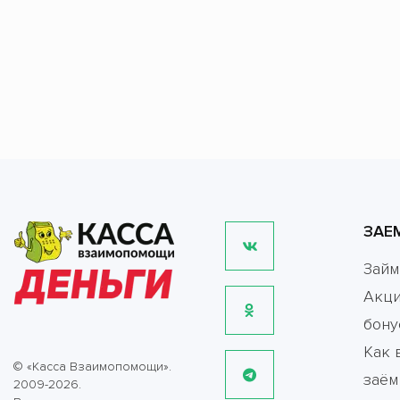
ЗАЕ
Зай
Акци
бону
Как 
© «Касса Взаимопомощи».
заём
2009-2026.