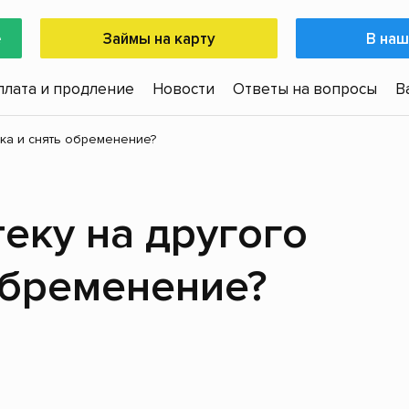
е
Займы на карту
В наш
плата и продление
Новости
Ответы на вопросы
В
ека и снять обременение?
теку на другого
обременение?