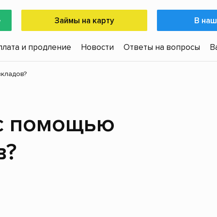
е
Займы на карту
В наш
плата и продление
Новости
Ответы на вопросы
В
вкладов?
 с помощью
в?