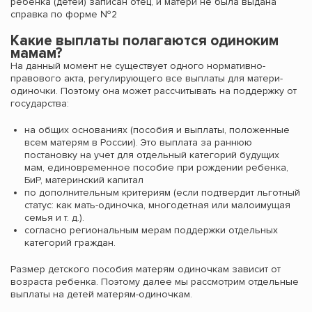
ребенка (детей) записан отец, и матери не была выдана
справка по форме №2
Какие выплаты полагаются одиноким
мамам?
На данный момент не существует одного нормативно-
правового акта, регулирующего все выплаты для матери-
одиночки. Поэтому она может рассчитывать на поддержку от
государства:
на общих основаниях (пособия и выплаты, положенные
всем матерям в России). Это выплата за раннюю
постановку на учет для отдельный категорий будущих
мам, единовременное пособие при рождении ребенка,
БиР, материнский капитал
по дополнительным критериям (если подтвердит льготный
статус: как мать-одиночка, многодетная или малоимущая
семья и т. д.).
согласно региональным мерам поддержки отдельных
категорий граждан.
Размер детского пособия матерям одиночкам зависит от
возраста ребенка. Поэтому далее мы рассмотрим отдельные
выплаты на детей матерям-одиночкам.