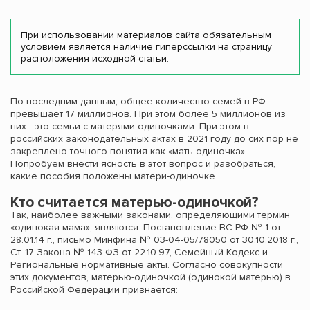
При использовании материалов сайта обязательным
условием является наличие гиперссылки на страницу
расположения исходной статьи.
По последним данным, общее количество семей в РФ
превышает 17 миллионов. При этом более 5 миллионов из
них - это семьи с матерями-одиночками. При этом в
российских законодательных актах в 2021 году до сих пор не
закреплено точного понятия как «мать-одиночка».
Попробуем внести ясность в этот вопрос и разобраться,
какие пособия положены матери-одиночке.
Кто считается матерью-одиночкой?
Так, наиболее важными законами, определяющими термин
«одинокая мама», являются: Постановление ВС РФ № 1 от
28.01.14 г., письмо Минфина № 03-04-05/78050 от 30.10.2018 г.,
Ст. 17 Закона № 143-ФЗ от 22.10.97, Семейный Кодекс и
Региональные нормативные акты. Согласно совокупности
этих документов, матерью-одиночкой (одинокой матерью) в
Российской Федерации признается: