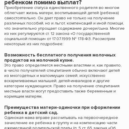
ребенком помимо выплат?
Приобретение статуса единственного родителя во многом
облегчает жизнь матери, воспитывающей детей (ребенка)
самостоятельно. Он дает право не только на получение
различных пособий, но и льгот, компенсаций и иной помощи,
что значительно упрощает содержание дочери/сына. Многие
из них регулируются ст. 12 закона «О государственной
социальной помощи» от 17.07.1999 № 178-ФЗ. Рассмотрим
некоторые из них подробнее:
Возможность бесплатного получения молочных
продуктов на молочной кухне.
Это право определяется местными властями и, как правило,
в число получателей спецпитания обычно включают детей
из многодетных и малоимущих семей, искусственно
вскармливаемых малышей, детей-инвалидов и другие
категории нуждающихся. Право на получение спецпитания
местные власти могут предоставить также беременным и
кормящим матерям.
Преимущества матери-одиночки при оформлении
ребенка в детский сад.
Одинокая мама вправе рассчитывать на первоочередное
зачисление ее ребенка в группу и на компенсацию части
ежемесячной родительской платы (п. 5 ст. 65 закона «Об