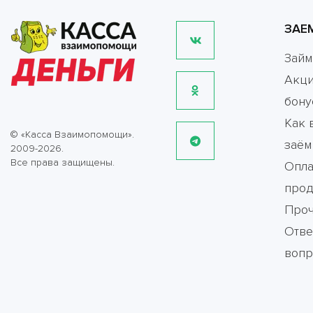
ЗАЕ
Зай
Акци
бону
Как 
© «Касса Взаимопомощи».
заём
2009-2026.
Все права защищены.
Опла
прод
Про
Отве
воп