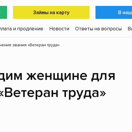
е
Займы на карту
В наш
плата и продление
Новости
Ответы на вопросы
В
ения звания «Ветеран труда»
одим женщине для
«Ветеран труда»