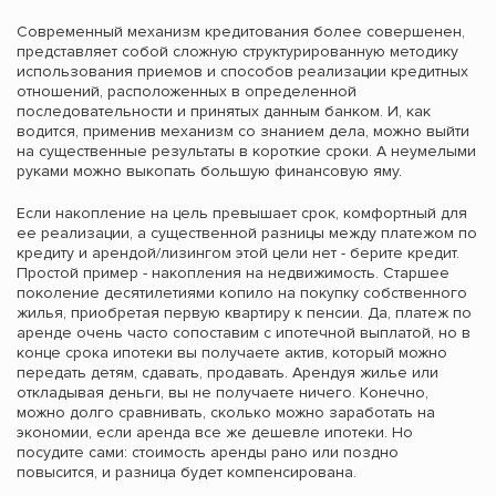
Современный механизм кредитования более совершенен,
представляет собой сложную структурированную методику
использования приемов и способов реализации кредитных
отношений, расположенных в определенной
последовательности и принятых данным банком. И, как
водится, применив механизм со знанием дела, можно выйти
на существенные результаты в короткие сроки. А неумелыми
руками можно выкопать большую финансовую яму.
Если накопление на цель превышает срок, комфортный для
ее реализации, а существенной разницы между платежом по
кредиту и арендой/лизингом этой цели нет - берите кредит.
Простой пример - накопления на недвижимость. Старшее
поколение десятилетиями копило на покупку собственного
жилья, приобретая первую квартиру к пенсии. Да, платеж по
аренде очень часто сопоставим с ипотечной выплатой, но в
конце срока ипотеки вы получаете актив, который можно
передать детям, сдавать, продавать. Арендуя жилье или
откладывая деньги, вы не получаете ничего. Конечно,
можно долго сравнивать, сколько можно заработать на
экономии, если аренда все же дешевле ипотеки. Но
посудите сами: стоимость аренды рано или поздно
повысится, и разница будет компенсирована.