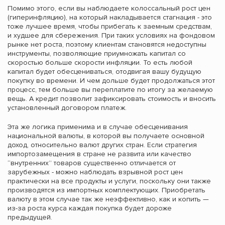
Помимо этого, если вы наблюдаете колоссальный рост цен
(гиперинфляцию), на который накладывается стагнация - это
тоже лучшее время, чтобы прибегать к заемным средствам,
и худшее для сбережения. При таких условиях на фондовом
рынке нет роста, поэтому клиентам становятся недоступны
инструменты, позволяющие приумножать капитал со
скоростью больше скорости инфляции. То есть любой
капитал будет обесцениваться, отодвигая вашу будущую
покупку во времени. И чем дольше будет продолжаться этот
процесс, тем больше вы переплатите по итогу за желаемую
вещь. А кредит позволит зафиксировать стоимость и вносить
установленный договором платеж.
Эта же логика применима и в случае обесценивания
национальной валюты, в которой вы получаете основной
доход, относительно валют других стран. Если стратегия
импортозамещения в стране не развита или качество
“внутренних” товаров существенно отличается от
зарубежных - можно наблюдать взрывной рост цен
практически на все продукты и услуги, поскольку они также
производятся из импортных комплектующих. Приобретать
валюту в этом случае так же неэффективно, как и копить —
из-за роста курса каждая покупка будет дороже
предыдущей.