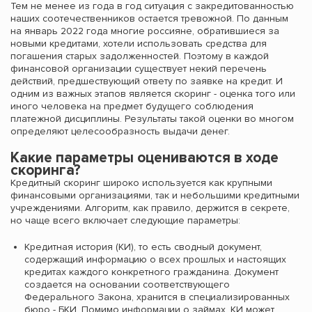
Тем не менее из года в год ситуация с закредитованностью
наших соотечественников остается тревожной. По данным
на январь 2022 года многие россияне, обратившиеся за
новыми кредитами, хотели использовать средства для
погашения старых задолженностей. Поэтому в каждой
финансовой организации существует некий перечень
действий, предшествующий ответу по заявке на кредит. И
одним из важных этапов является скоринг - оценка того или
иного человека на предмет будущего соблюдения
платежной дисциплины. Результаты такой оценки во многом
определяют целесообразность выдачи денег.
Какие параметры оцениваются в ходе
скоринга?
Кредитный скоринг широко используется как крупными
финансовыми организациями, так и небольшими кредитными
учреждениями. Алгоритм, как правило, держится в секрете,
но чаще всего включает следующие параметры:
Кредитная история (КИ), то есть сводный документ,
содержащий информацию о всех прошлых и настоящих
кредитах каждого конкретного гражданина. Документ
создается на основании соответствующего
Федерального Закона, хранится в специализированных
бюро - БКИ. Помимо информации о займах, КИ может