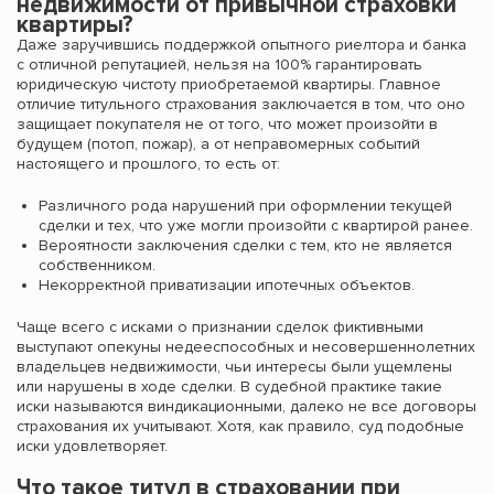
недвижимости от привычной страховки
квартиры?
Даже заручившись поддержкой опытного риелтора и банка
с отличной репутацией, нельзя на 100% гарантировать
юридическую чистоту приобретаемой квартиры. Главное
отличие титульного страхования заключается в том, что оно
защищает покупателя не от того, что может произойти в
будущем (потоп, пожар), а от неправомерных событий
настоящего и прошлого, то есть от:
Различного рода нарушений при оформлении текущей
сделки и тех, что уже могли произойти с квартирой ранее.
Вероятности заключения сделки с тем, кто не является
собственником.
Некорректной приватизации ипотечных объектов.
Чаще всего с исками о признании сделок фиктивными
выступают опекуны недееспособных и несовершеннолетних
владельцев недвижимости, чьи интересы были ущемлены
или нарушены в ходе сделки. В судебной практике такие
иски называются виндикационными, далеко не все договоры
страхования их учитывают. Хотя, как правило, суд подобные
иски удовлетворяет.
Что такое титул в страховании при