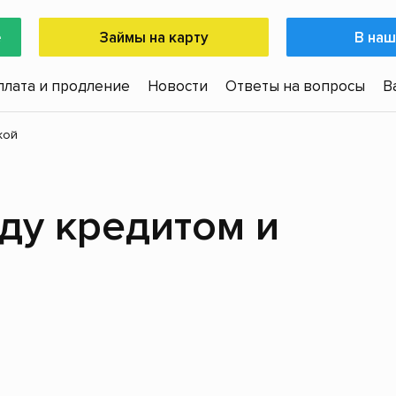
е
Займы на карту
В наш
плата и продление
Новости
Ответы на вопросы
В
кой
ду кредитом и