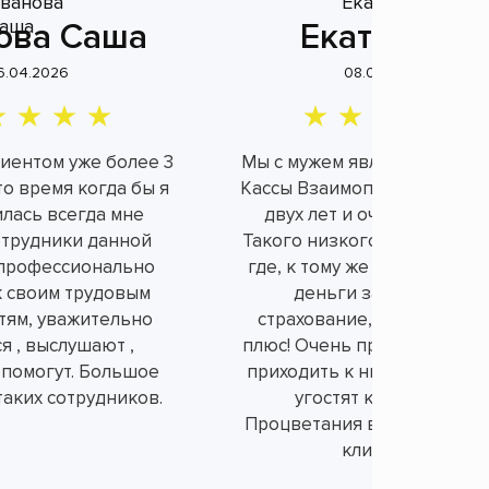
ова Саша
Екатерина
6.04.2026
08.04.2026
лиентом уже более 3
Мы с мужем являемся клие
это время когда бы я
Кассы Взаимопомощи уже б
илась всегда мне
двух лет и очень довольн
отрудники данной
Такого низкого процента н
профессионально
где, к тому же не берут ли
к своим трудовым
деньги за не нужное
тям, уважительно
страхование, а это огром
я , выслушают ,
плюс! Очень приятно и душ
 помогут. Большое
приходить к ним в офис, вс
таких сотрудников.
угостят конфетками.
Процветания вам и порядо
клиентов!