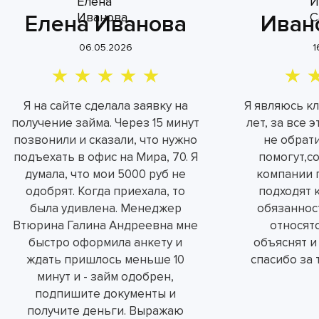
Елена Иванова
Иван
06.05.2026
1
Я на сайте сделала заявку на
Я являюсь к
получение займа. Через 15 минут
лет, за все 
позвонили и сказали, что нужно
не обрат
подъехать в офис на Мира, 70. Я
помогут,с
думала, что мои 5000 руб не
компании 
одобрят. Когда приехала, то
подходят 
была удивлена. Менеджер
обязаннос
Втюрина Галина Андреевна мне
относятс
быстро оформила анкету и
объяснят и
ждать пришлось меньше 10
спасибо за 
минут и - займ одобрен,
подпишите документы и
получите деньги. Выражаю