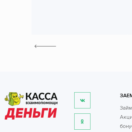
ЗАЕ
Зай
Акци
бону