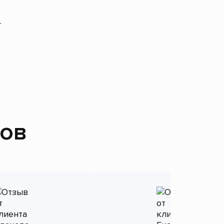
.
тов