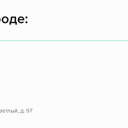
оде:
ветлый, д. 97