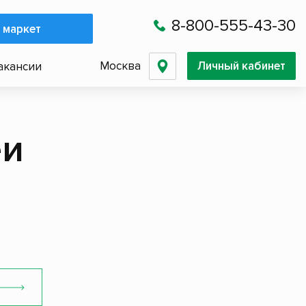
8-800-555-43-30
 маркет
Москва
Личный кабинет
акансии
еи