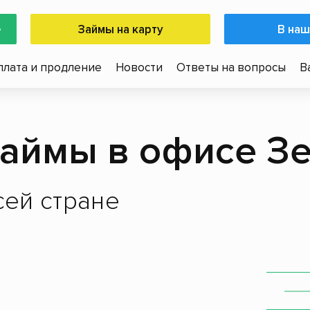
е
Займы на карту
В наш
плата и продление
Новости
Ответы на вопросы
В
аймы в офисе З
ей стране