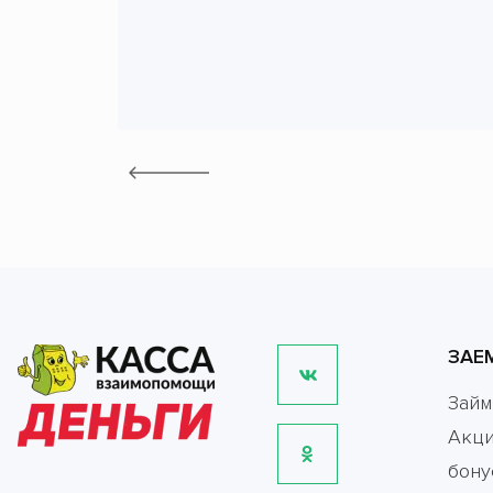
ЗАЕ
Зай
Акци
бону