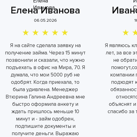
Елена Иванова
Иван
06.05.2026
1
Я на сайте сделала заявку на
Я являюсь к
получение займа. Через 15 минут
лет, за все 
позвонили и сказали, что нужно
не обрат
подъехать в офис на Мира, 70. Я
помогут,с
думала, что мои 5000 руб не
компании 
одобрят. Когда приехала, то
подходят 
была удивлена. Менеджер
обязаннос
Втюрина Галина Андреевна мне
относятс
быстро оформила анкету и
объяснят и
ждать пришлось меньше 10
спасибо за 
минут и - займ одобрен,
подпишите документы и
получите деньги. Выражаю