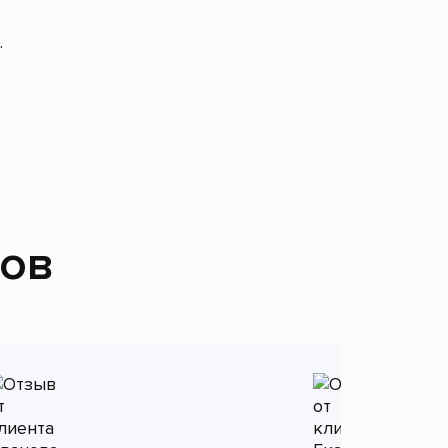
.
тов