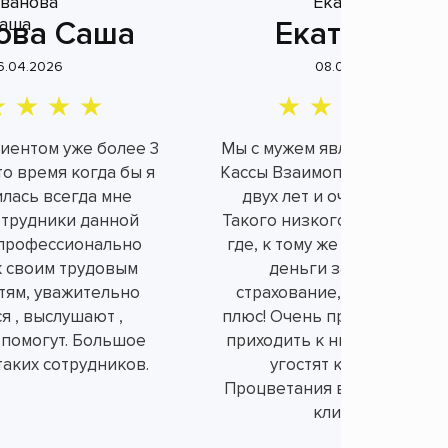
ова Саша
Екатерина
6.04.2026
08.04.2026
лиентом уже более 3
Мы с мужем являемся клие
это время когда бы я
Кассы Взаимопомощи уже б
илась всегда мне
двух лет и очень довольн
отрудники данной
Такого низкого процента н
профессионально
где, к тому же не берут ли
к своим трудовым
деньги за не нужное
тям, уважительно
страхование, а это огром
я , выслушают ,
плюс! Очень приятно и душ
 помогут. Большое
приходить к ним в офис, вс
таких сотрудников.
угостят конфетками.
Процветания вам и порядо
клиентов!