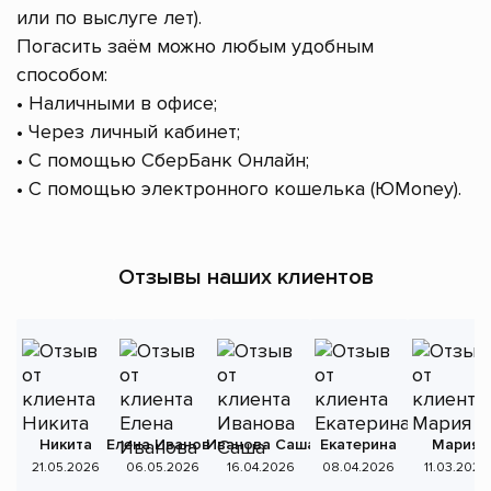
или по выслуге лет).
Погасить заём можно любым удобным
способом:
• Наличными в офисе;
• Через личный кабинет;
• С помощью СберБанк Онлайн;
• С помощью электронного кошелька (ЮMoney).
Отзывы наших клиентов
Никита
Елена Иванова
Иванова Саша
Екатерина
Мария
А
21.05.2026
06.05.2026
16.04.2026
08.04.2026
11.03.2026