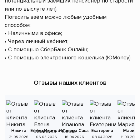
потенциальный заёмщик пенсионер по старости
или по выслуге лет).
Погасить заём можно любым удобным
способом:
• Наличными в офисе;
• Через личный кабинет;
• С помощью СберБанк Онлайн;
• С помощью электронного кошелька (ЮMoney).
Отзывы наших клиентов
Никита
Елена Иванова
Иванова Саша
Екатерина
Мария
А
21.05.2026
06.05.2026
16.04.2026
08.04.2026
11.03.2026