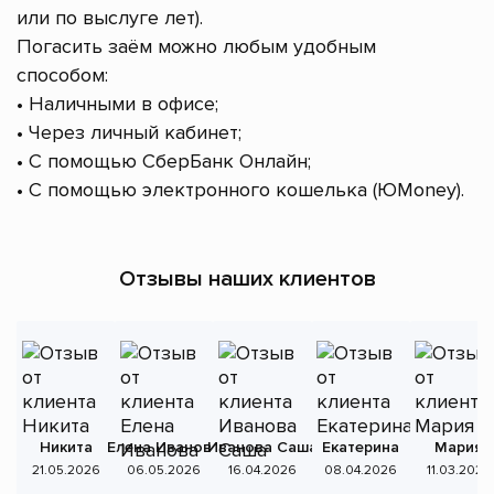
или по выслуге лет).
Погасить заём можно любым удобным
способом:
• Наличными в офисе;
• Через личный кабинет;
• С помощью СберБанк Онлайн;
• С помощью электронного кошелька (ЮMoney).
Отзывы наших клиентов
Никита
Елена Иванова
Иванова Саша
Екатерина
Мария
А
21.05.2026
06.05.2026
16.04.2026
08.04.2026
11.03.2026